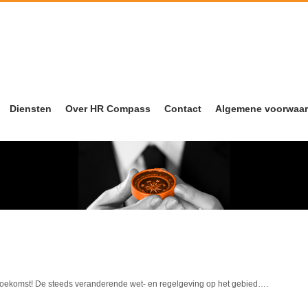
ompass
Diensten
Over HR Compass
Contact
Algemene voorwaa
Detachering & Werving
Kandidaten
& Selectie
Opdrachtgevers
Mobiliteit & Re-
integratie
Werkwijze
HR- & Arboadvies
toekomst! De steeds veranderende wet- en regelgeving op het gebied….