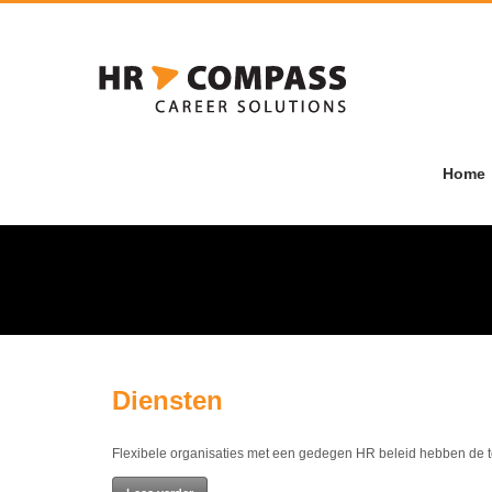
HR C
Home
Diensten
Flexibele organisaties met een gedegen HR beleid hebben de 