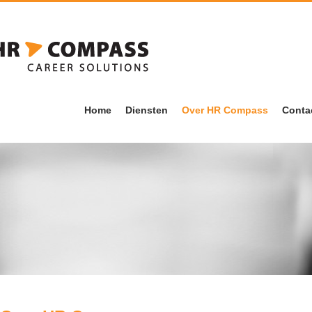
HR Compass
Home
Diensten
Over HR Compass
Conta
Detachering & Werving
Kandidaten
& Selectie
Opdrachtgevers
Mobiliteit & Re-
integratie
Werkwijze
HR- & Arboadvies